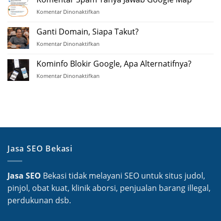
Jasa
Komentar Dinonaktifkan
pada
SEO
Komentar
Spam
Ganti Domain, Siapa Takut?
Tanya
Komentar Dinonaktifkan
pada
Jawab
Ganti
Google
Domain,
Kominfo Blokir Google, Apa Alternatifnya?
Map
Siapa
Komentar Dinonaktifkan
pada
Takut?
Kominfo
Blokir
Google,
Apa
Alternatifnya?
Jasa SEO Bekasi
Jasa SEO
Bekasi tidak melayani SEO untuk situs judol,
pinjol, obat kuat, klinik aborsi, penjualan barang illegal,
perdukunan dsb.