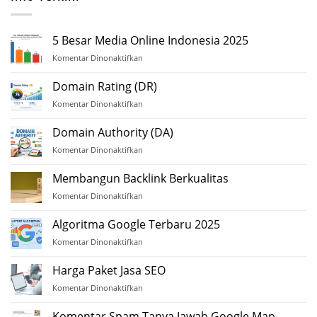
5 Besar Media Online Indonesia 2025
Komentar Dinonaktifkan
pada
5
Besar
Domain Rating (DR)
Media
Komentar Dinonaktifkan
pada
Online
Domain
Indonesia
Rating
Domain Authority (DA)
2025
(DR)
Komentar Dinonaktifkan
pada
Domain
Authority
Membangun Backlink Berkualitas
(DA)
Komentar Dinonaktifkan
pada
Membangun
Backlink
Algoritma Google Terbaru 2025
Berkualitas
Komentar Dinonaktifkan
pada
Algoritma
Google
Harga Paket Jasa SEO
Terbaru
Komentar Dinonaktifkan
pada
2025
Harga
Paket
Komentar Spam Tanya Jawab Google Map