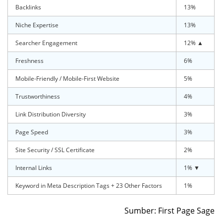
Backlinks
13%
Niche Expertise
13%
Searcher Engagement
12% ▲
Freshness
6%
Mobile-Friendly / Mobile-First Website
5%
Trustworthiness
4%
Link Distribution Diversity
3%
Page Speed
3%
Site Security / SSL Certificate
2%
Internal Links
1% ▼
Keyword in Meta Description Tags + 23 Other Factors
1%
Sumber: First Page Sage