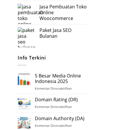
aslinya
saat
Jasa Pembuatan Toko
adalah:
ini
Online
Rp2.500.000.
adalah:
Woocommerce
Rp0.
Harga
Harga
Paket Jasa SEO
aslinya
saat
Bulanan
adalah:
ini
Harga
Harga
Rp5.000.000.
adalah:
aslinya
saat
Rp3.500.000.
adalah:
ini
Info Terkini
Rp2.000.000.
adalah:
Rp1.000.000.
5 Besar Media Online
Indonesia 2025
Komentar Dinonaktifkan
pada
5
Besar
Domain Rating (DR)
Media
Komentar Dinonaktifkan
pada
Online
Domain
Indonesia
Rating
Domain Authority (DA)
2025
(DR)
Komentar Dinonaktifkan
pada