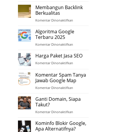
Domain
Authority
Membangun Backlink
(DA)
Berkualitas
Komentar Dinonaktifkan
pada
Membangun
Backlink
Algoritma Google
Berkualitas
Terbaru 2025
Komentar Dinonaktifkan
pada
Algoritma
Google
Harga Paket Jasa SEO
Terbaru
Komentar Dinonaktifkan
pada
2025
Harga
Paket
Komentar Spam Tanya
Jasa
Jawab Google Map
SEO
Komentar Dinonaktifkan
pada
Komentar
Spam
Ganti Domain, Siapa
Tanya
Takut?
Jawab
Komentar Dinonaktifkan
pada
Google
Ganti
Map
Domain,
Kominfo Blokir Google,
Siapa
Apa Alternatifnya?
Takut?