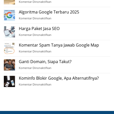
Komentar Dinonaktifkan
pada
Membangun
Backlink
Algoritma Google Terbaru 2025
Berkualitas
Komentar Dinonaktifkan
pada
Algoritma
Google
Harga Paket Jasa SEO
Terbaru
Komentar Dinonaktifkan
pada
2025
Harga
Paket
Komentar Spam Tanya Jawab Google Map
Jasa
Komentar Dinonaktifkan
pada
SEO
Komentar
Spam
Ganti Domain, Siapa Takut?
Tanya
Komentar Dinonaktifkan
pada
Jawab
Ganti
Google
Domain,
Kominfo Blokir Google, Apa Alternatifnya?
Map
Siapa
Komentar Dinonaktifkan
pada
Takut?
Kominfo
Blokir
Google,
Apa
Alternatifnya?