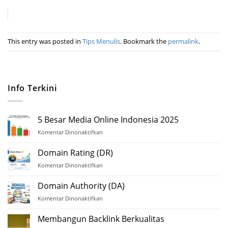
This entry was posted in
Tips Menulis
. Bookmark the
permalink
.
Info Terkini
5 Besar Media Online Indonesia 2025
Komentar Dinonaktifkan
pada
5
Besar
Domain Rating (DR)
Media
Komentar Dinonaktifkan
pada
Online
Domain
Indonesia
Rating
Domain Authority (DA)
2025
(DR)
Komentar Dinonaktifkan
pada
Domain
Authority
Membangun Backlink Berkualitas
(DA)