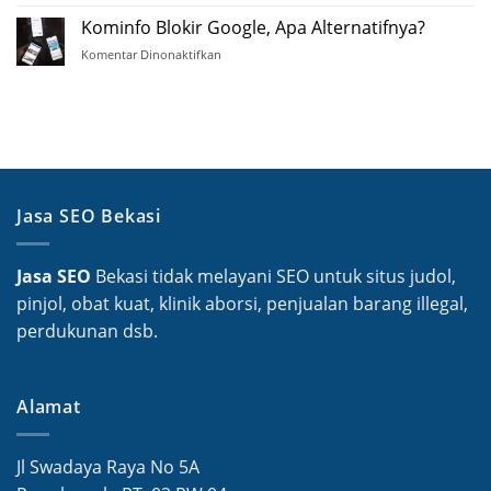
Ganti
Google
Domain,
Kominfo Blokir Google, Apa Alternatifnya?
Map
Siapa
Komentar Dinonaktifkan
pada
Takut?
Kominfo
Blokir
Google,
Apa
Alternatifnya?
Jasa SEO Bekasi
Jasa SEO
Bekasi tidak melayani SEO untuk situs judol,
pinjol, obat kuat, klinik aborsi, penjualan barang illegal,
perdukunan dsb.
Alamat
Jl Swadaya Raya No 5A