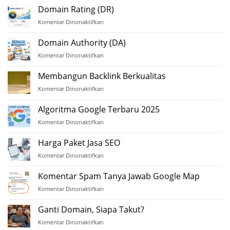
Besar
Domain Rating (DR)
Media
Komentar Dinonaktifkan
pada
Online
Domain
Indonesia
Rating
Domain Authority (DA)
2025
(DR)
Komentar Dinonaktifkan
pada
Domain
Authority
Membangun Backlink Berkualitas
(DA)
Komentar Dinonaktifkan
pada
Membangun
Backlink
Algoritma Google Terbaru 2025
Berkualitas
Komentar Dinonaktifkan
pada
Algoritma
Google
Harga Paket Jasa SEO
Terbaru
Komentar Dinonaktifkan
pada
2025
Harga
Paket
Komentar Spam Tanya Jawab Google Map
Jasa
Komentar Dinonaktifkan
pada
SEO
Komentar
Spam
Ganti Domain, Siapa Takut?
Tanya
Komentar Dinonaktifkan
pada
Jawab