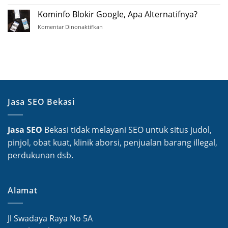
Ganti
Google
Domain,
Kominfo Blokir Google, Apa Alternatifnya?
Map
Siapa
Komentar Dinonaktifkan
pada
Takut?
Kominfo
Blokir
Google,
Apa
Alternatifnya?
Jasa SEO Bekasi
Jasa SEO
Bekasi tidak melayani SEO untuk situs judol,
pinjol, obat kuat, klinik aborsi, penjualan barang illegal,
perdukunan dsb.
Alamat
Jl Swadaya Raya No 5A