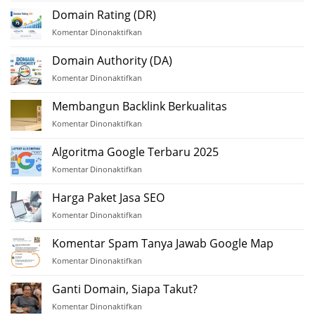
Besar
Domain Rating (DR)
Media
Komentar Dinonaktifkan
pada
Online
Domain
Indonesia
Rating
Domain Authority (DA)
2025
(DR)
Komentar Dinonaktifkan
pada
Domain
Authority
Membangun Backlink Berkualitas
(DA)
Komentar Dinonaktifkan
pada
Membangun
Backlink
Algoritma Google Terbaru 2025
Berkualitas
Komentar Dinonaktifkan
pada
Algoritma
Google
Harga Paket Jasa SEO
Terbaru
Komentar Dinonaktifkan
pada
2025
Harga
Paket
Komentar Spam Tanya Jawab Google Map
Jasa
Komentar Dinonaktifkan
pada
SEO
Komentar
Spam
Ganti Domain, Siapa Takut?
Tanya
Komentar Dinonaktifkan
pada
Jawab