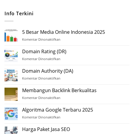
Info Terkini
5 Besar Media Online Indonesia 2025
Komentar Dinonaktifkan
pada
5
Besar
Domain Rating (DR)
Media
Komentar Dinonaktifkan
pada
Online
Domain
Indonesia
Rating
Domain Authority (DA)
2025
(DR)
Komentar Dinonaktifkan
pada
Domain
Authority
Membangun Backlink Berkualitas
(DA)
Komentar Dinonaktifkan
pada
Membangun
Backlink
Algoritma Google Terbaru 2025
Berkualitas
Komentar Dinonaktifkan
pada
Algoritma
Google
Harga Paket Jasa SEO
Terbaru