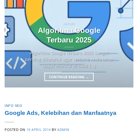
INFO SEO
Algoritma Google
Terbaru 2025
Algoritma Google terbaru 2025 sangat
penting diketahui agar website Anda tetap
dapat muncul di hasil [...]
CONTINUE READING
→
INFO SEO
Google Ads, Kelebihan dan Manfaatnya
POSTED ON
19 APRIL 2014
BY
ADMIN