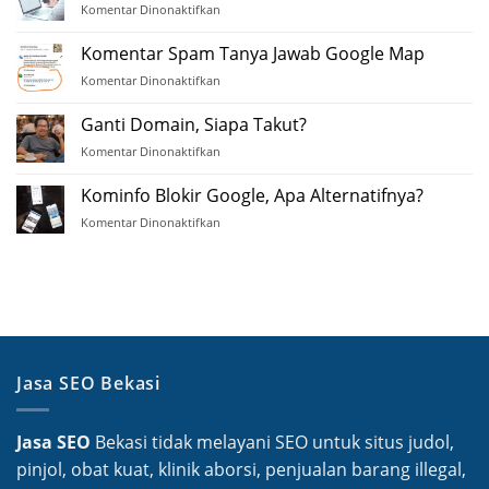
Komentar Dinonaktifkan
pada
2025
Harga
Paket
Komentar Spam Tanya Jawab Google Map
Jasa
Komentar Dinonaktifkan
pada
SEO
Komentar
Spam
Ganti Domain, Siapa Takut?
Tanya
Komentar Dinonaktifkan
pada
Jawab
Ganti
Google
Domain,
Kominfo Blokir Google, Apa Alternatifnya?
Map
Siapa
Komentar Dinonaktifkan
pada
Takut?
Kominfo
Blokir
Google,
Apa
Alternatifnya?
Jasa SEO Bekasi
Jasa SEO
Bekasi tidak melayani SEO untuk situs judol,
pinjol, obat kuat, klinik aborsi, penjualan barang illegal,