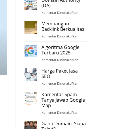
(DR)
(DA)
Komentar Dinonaktifkan
pada
Domain
Authority
Membangun
(DA)
Backlink Berkualitas
Komentar Dinonaktifkan
pada
Membangun
Backlink
Algoritma Google
Berkualitas
Terbaru 2025
Komentar Dinonaktifkan
pada
Algoritma
Google
Harga Paket Jasa
Terbaru
SEO
2025
Komentar Dinonaktifkan
pada
Harga
Paket
Komentar Spam
Jasa
Tanya Jawab Google
SEO
Map
Komentar Dinonaktifkan
pada
Komentar
Spam
Ganti Domain, Siapa
Tanya
Takut?