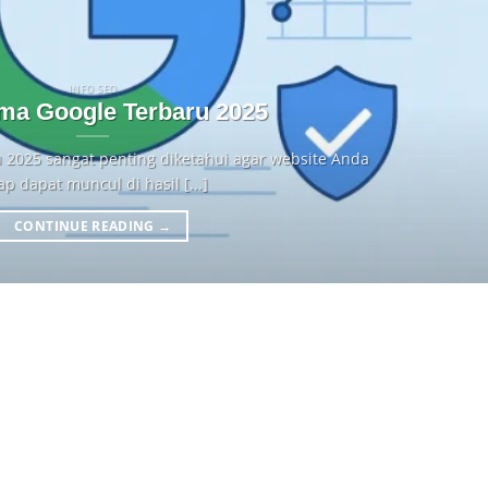
INFO SEO
tma Google Terbaru 2025
u 2025 sangat penting diketahui agar website Anda
ap dapat muncul di hasil [...]
CONTINUE READING
→