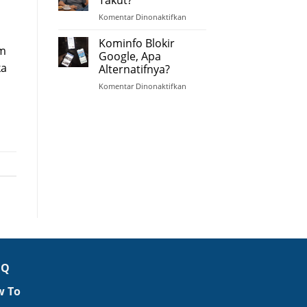
Jawab
a
Komentar Dinonaktifkan
pada
Google
Ganti
Map
Domain,
Kominfo Blokir
am
Siapa
Google, Apa
Takut?
ka
Alternatifnya?
Komentar Dinonaktifkan
pada
Kominfo
Blokir
Google,
Apa
Alternatifnya?
.Q
w To