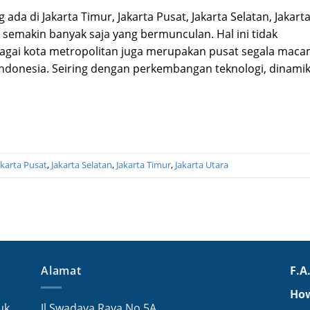
g ada di Jakarta Timur, Jakarta Pusat, Jakarta Selatan, Jakart
semakin banyak saja yang bermunculan. Hal ini tidak
bagai kota metropolitan juga merupakan pusat segala mac
di Indonesia. Seiring dengan perkembangan teknologi, dinami
akarta Pusat
,
Jakarta Selatan
,
Jakarta Timur
,
Jakarta Utara
Alamat
F.A
Ho
uk
Jl Swadaya Raya No 5A