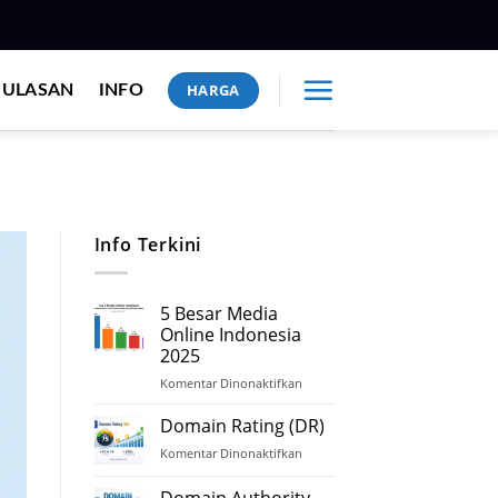
HARGA
ULASAN
INFO
Info Terkini
5 Besar Media
Online Indonesia
2025
Komentar Dinonaktifkan
pada
5
Besar
Domain Rating (DR)
Media
Komentar Dinonaktifkan
pada
Online
Domain
Indonesia
Rating
Domain Authority
2025