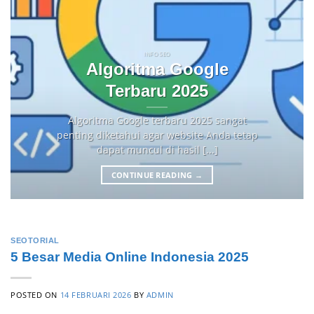
INFO SEO
Algoritma Google
Terbaru 2025
Algoritma Google terbaru 2025 sangat
penting diketahui agar website Anda tetap
dapat muncul di hasil [...]
CONTINUE READING
→
SEOTORIAL
5 Besar Media Online Indonesia 2025
POSTED ON
14 FEBRUARI 2026
BY
ADMIN