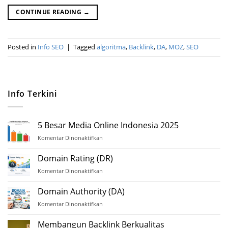
CONTINUE READING
→
Posted in
Info SEO
|
Tagged
algoritma
,
Backlink
,
DA
,
MOZ
,
SEO
Info Terkini
5 Besar Media Online Indonesia 2025
Komentar Dinonaktifkan
pada
5
Besar
Domain Rating (DR)
Media
Komentar Dinonaktifkan
pada
Online
Domain
Indonesia
Rating
Domain Authority (DA)
2025
(DR)
Komentar Dinonaktifkan
pada
Domain
Authority
Membangun Backlink Berkualitas