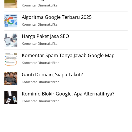
(DA)
Komentar Dinonaktifkan
pada
Membangun
Backlink
Algoritma Google Terbaru 2025
Berkualitas
Komentar Dinonaktifkan
pada
Algoritma
Google
Harga Paket Jasa SEO
Terbaru
Komentar Dinonaktifkan
pada
2025
Harga
Paket
Komentar Spam Tanya Jawab Google Map
Jasa
Komentar Dinonaktifkan
pada
SEO
Komentar
Spam
Ganti Domain, Siapa Takut?
Tanya
Komentar Dinonaktifkan
pada
Jawab
Ganti
Google
Domain,
Kominfo Blokir Google, Apa Alternatifnya?
Map
Siapa
Komentar Dinonaktifkan
pada
Takut?
Kominfo
Blokir
Google,
Apa
Alternatifnya?