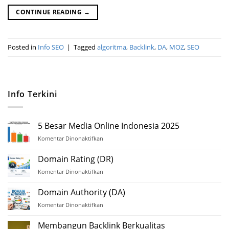
CONTINUE READING
→
Posted in
Info SEO
|
Tagged
algoritma
,
Backlink
,
DA
,
MOZ
,
SEO
Info Terkini
5 Besar Media Online Indonesia 2025
Komentar Dinonaktifkan
pada
5
Besar
Domain Rating (DR)
Media
Komentar Dinonaktifkan
pada
Online
Domain
Indonesia
Rating
Domain Authority (DA)
2025
(DR)
Komentar Dinonaktifkan
pada
Domain
Authority
Membangun Backlink Berkualitas