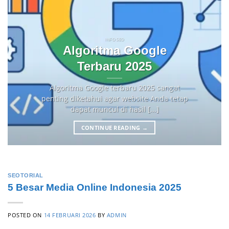
INFO SEO
Algoritma Google
Terbaru 2025
Algoritma Google terbaru 2025 sangat
penting diketahui agar website Anda tetap
dapat muncul di hasil [...]
CONTINUE READING
→
SEOTORIAL
5 Besar Media Online Indonesia 2025
POSTED ON
14 FEBRUARI 2026
BY
ADMIN