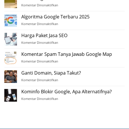
(DA)
Komentar Dinonaktifkan
pada
Membangun
Backlink
Algoritma Google Terbaru 2025
Berkualitas
Komentar Dinonaktifkan
pada
Algoritma
Google
Harga Paket Jasa SEO
Terbaru
Komentar Dinonaktifkan
pada
2025
Harga
Paket
Komentar Spam Tanya Jawab Google Map
Jasa
Komentar Dinonaktifkan
pada
SEO
Komentar
Spam
Ganti Domain, Siapa Takut?
Tanya
Komentar Dinonaktifkan
pada
Jawab
Ganti
Google
Domain,
Kominfo Blokir Google, Apa Alternatifnya?
Map
Siapa
Komentar Dinonaktifkan
pada
Takut?
Kominfo
Blokir
Google,
Apa
Alternatifnya?